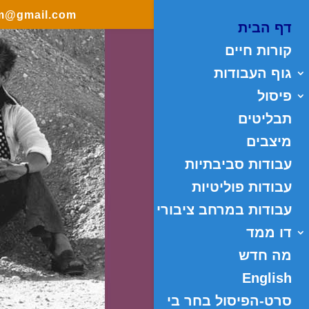
m@gmail.com
דף הבית
קורות חיים
גוף העבודות
פיסול
תבליטים
מיצבים
עבודות סביבתיות
עבודות פוליטיות
עבודות במרחב ציבורי
דו ממד
מה חדש
English
סרט-הפיסול בחר בי