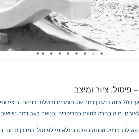
 פיסול, ציור ומיצב
חוה מחותן אמנית ישראלית אשר יצרה במשך כ70 שנה במגוון רחב של חומרים ובשלוב
ולאג'ים. חוה בחרה לחיות בפריפריה ובטאה בעבודתה נושאים 
צגה את ישראל בביאנלה ה8 בסאן פאולו בברזיל וזכתה בפרס בינלאומי לפיסול. כ